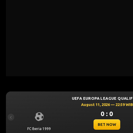
UEFA EUROPA LEAGUE QUALIF
August 11, 2026 — 22:59 WIB
0 : 0
Previous
BET NOW
FC Iberia 1999