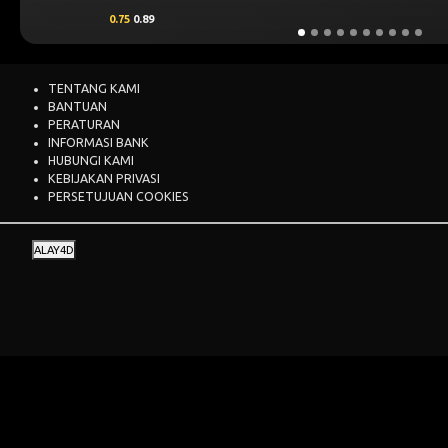
0.75
0.89
TENTANG KAMI
BANTUAN
PERATURAN
INFORMASI BANK
HUBUNGI KAMI
KEBIJAKAN PRIVASI
PERSETUJUAN COOKIES
ALAY4D