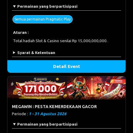
Permainan yang berpartisipasi
Semua permainan Pragmatic Play
Aturan :
Total hadiah Slot & Casino senilai Rp 15,000,000,000.
Syarat & Ketentuan
Detail Event
MEGAWIN : PESTA KEMERDEKAAN GACOR
Periode :
1 - 31 Agustus 2026
Permainan yang berpartisipasi