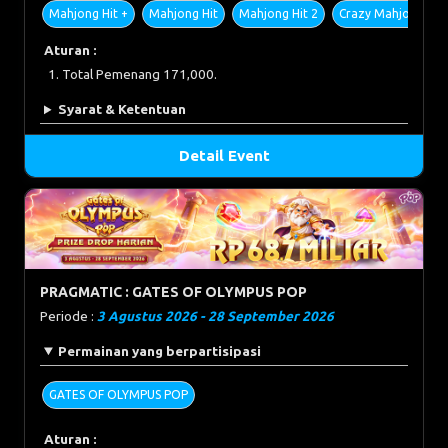
Mahjong Hit +
Mahjong Hit
Mahjong Hit 2
Crazy Mahjong
Aturan :
Total Pemenang 171,000.
Syarat & Ketentuan
Detail Event
PRAGMATIC : GATES OF OLYMPUS POP
Periode :
3 Agustus 2026 - 28 September 2026
Permainan yang berpartisipasi
GATES OF OLYMPUS POP
Aturan :