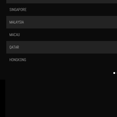
SINGAPORE
MALAYSIA
MACAU
QATAR
HONGKONG