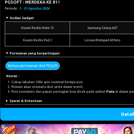
PGSOFT : MERDEKA KE 81 !
Periode:
1 - 31 Agustus 2026
Undian Gadget
Xiaomi Redmi Note 15
Samsung Galaxy A07
Xiaomi Redmi Pad 2
Lenovo Motopad 60 Neo
Permainan yang berpartisipasi
Semua permainan slot PGSoft
Aturan :
Cukup lakukan 100x spin nominal berapa pun.
Pemain akan otomatis ikut serta dalam event.
Poin turnamen dan papan peringkat bisa dicek pada simbol
Piala
di dalam pe
Syarat & Ketentuan
Detai