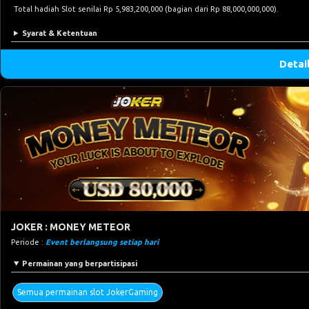
Total hadiah Slot senilai Rp 5,983,200,000 (bagian dari Rp 88,000,000,000).
Syarat & Ketentuan
Detai
JOKER : MONEY METEOR
Periode :
Event berlangsung setiap hari
Permainan yang berpartisipasi
Semua permainan slot JokerGaming