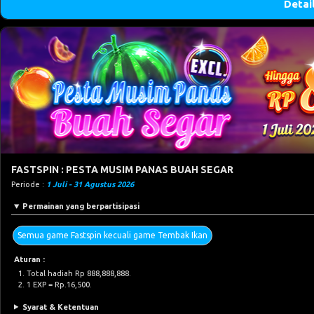
Detai
FASTSPIN : PESTA MUSIM PANAS BUAH SEGAR
Periode :
1 Juli - 31 Agustus 2026
Permainan yang berpartisipasi
Semua game Fastspin kecuali game Tembak Ikan
Aturan :
Total hadiah Rp 888,888,888.
1 EXP = Rp.16,500.
Syarat & Ketentuan