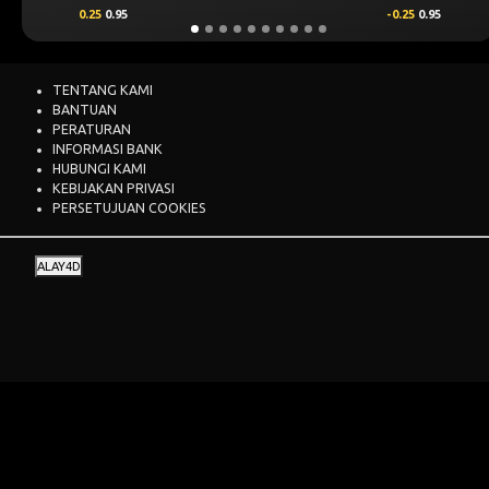
0.25
0.95
-0.25
0.95
TENTANG KAMI
BANTUAN
PERATURAN
INFORMASI BANK
HUBUNGI KAMI
KEBIJAKAN PRIVASI
PERSETUJUAN COOKIES
ALAY4D