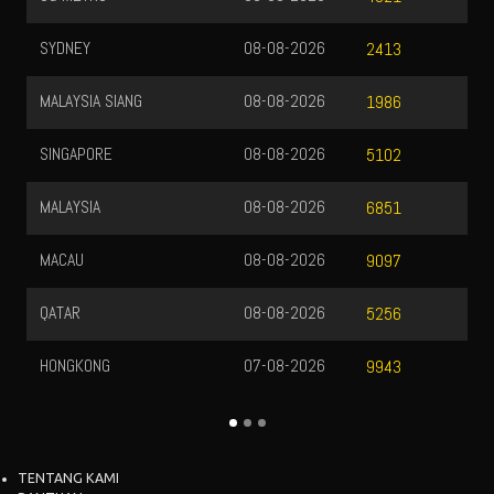
NB : SYARAT DAN KETENTUAN DAPAT BERUBAH 
SYDNEY
08-08-2026
2413
MALAYSIA SIANG
08-08-2026
1986
SINGAPORE
08-08-2026
5102
MALAYSIA
08-08-2026
6851
MACAU
08-08-2026
9097
QATAR
08-08-2026
5256
HONGKONG
07-08-2026
9943
TENTANG KAMI