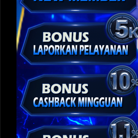
Garansi Kekalahan 100% Ini Hanya Berlaku Untuk Provider
PRAGMATIC 
Event Ini Berlaku Setiap Hari Tanpa
BATAS KUOTA
Garansi Kekalahan 100% Hanya Boleh CLAIM 1X/HARI.
Jika Terdapat Kesamaan Nama Rekening Yang Sama Maka Dianggap TID
Claim Wajib Di Whatsapp Atau Live Chat ALAY4D
( CLAIM )
BONUS NEW 
Apabila Berhasil Melakukan Withdraw
WAJIB SHARE
Syarat Dan Ketentuan:
Ke 5 Group Slot Bebas
BERIKAN BUKTI SHARE DI WHATSAPP ALAY4D
Syarat Untuk Melakukan Withdraw TO Betting X25 Dari Nominal Dep
Berlaku Untuk Member Baru ALAY4D
2.625.000 ( TO BETTING ATAU PUTARAN SPIN YANG HARUS DI CAPAI
Minimal Deposit Untuk Claim Bonus 100% 50.000
Syarat Dan Ketentuan:
Maximal Withdraw
200.000
Maximal Bonus New Member 100% Sebesar 100.000
Maximal Buy Spin
20.000
Event Ini Berlaku Untuk Semua Member ALAY4D
Bonus New Member 100% Hanya Berlaku
PRAGMATIC PLAY & PG SOF
Maximal Bet
5.000
Event MAXWIN Ini Hanya Berlaku Untuk Provider
PRAGMATIC PLAY
Bonus 100% ALAY4D
BEBAS IP
Masa Waktu Claim Garansi Di Mulai Dari 00.00 WIB - 23.59 WIB
Event Ini Berlaku Setiap Hari Dengan
TOTAL HADIAH 25 JUTA RUPIAH
Tidak Boleh Ada Kesamaan Data Seperti Terdapat Kesamaan Nama Rek
Pihak ALAY4D Berhak Membatalkan Bonus. Atau Kemenangan Jika Ditemu
Untuk EVENT MAXWIN Hanya Boleh CLAIM 1X/HARI.
Claim Wajib Di Whatsapp Atau Live Chat ALAY4D
( CLAIM )
Hunter, Praktik Safety Bet, Atau Bentuk Kecurangan Lainnya Terhadap S
Jika Terdapat Kesamaan Nama Rekening Yang Sama Maka Dianggap TID
Apabila Berhasil Melakukan Withdraw
WAJIB SHARE
LAPORKAN PELAYANAN DAN D
Keputusan Admin ALAY4D Bersifat Mutlak / Tidak Bisa Di Ganggu Gugat.
Jika Dalam Satu Keadaan, Kuota Hadiah Yang Sudah Terpenuhi 23 JUT
Ke 5 Group Slot Bebas
BERIKAN BUKTI SHARE DI WHATSAPP ALAY4D
Member Tersebut Mendapatkan Hadiah 4 Juta Rupiah
Syarat Untuk Melakukan Withdraw TO Betting X15 Dari Nominal Dep
Cara melapor ke manajemen ALAY4D :
NB : SYARAT DAN KETENTUAN DAPAT BERUBAH 
WAJIB Posting Link Replay MAXWlN , Di Group Whatsapp ALAY4D & 5 
BETTING ATAU PUTARAN SPIN YANG HARUS DI CAPAI)
Cantumkan user ID anda / Customer Service dengan pelayanan buruk
WHATSAPP OFFICIAL ALAY4D
Maximal Withdraw
300.000
Contoh :
Untuk Yang Sudah Di Share
TIDAK DIPERBOLEHKAN
Maximal Buy Spin
20.000
USER ID : xxx
Menghapus Post Share & Tag Teman Nya
( HAPUS = GUGUR )
Maximal Bet
2.000
CUSTOMER SERVICE : CS1/CS2/CS3/dst
Hadiah Akan masuk otomatis jika memenuhi syarat
Pihak ALAY4D Berhak Membatalkan Bonus. Atau Kemenangan Jika Ditemuk
NOMOR WHATSAPP AKTIF :
Event Ini Tidak Berlaku Bagi Saldo
FREEBET & BONUS
Safety Bet, Atau Bentuk Kecurangan Lainnya Terhadap Sistem.
KELUHAN : ....
Hanya Berlaku Untuk Spin Normal /
FREESPIN
Keputusan Admin ALAY4D Bersifat Mutlak / Tidak Bisa Di Ganggu Gugat.
Wajib Di Klaim Sebelum Melakukan Putaran / SPIN & WITHDRAW Jika Ti
Ketik keluhan serta kronologi lengkap yang membuat anda tidak nyam
BONUS CASHBA
NB : SYARAT DAN KETENTUAN DAPAT BERUBAH 
Pihak ALAY4D Berhak Membatalkan Bonus. Atau Kemenangan Jika Ditemu
Kirimkan bukti screenshot yang bermasalah ke TELEGRAM RESMI ALAY4
CASINO & TEMBAK IKAN &
Hunter, Praktik Safety Bet, Atau Bentuk Kecurangan Lainnya Terhadap S
Layanan lapor di buka 24 JAM
Keputusan Admin ALAY4D Bersifat Mutlak / Tidak Bisa Di Ganggu Gugat.