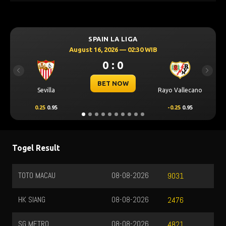
NB : SYARAT DAN KETENTUAN DAPAT BERUBAH 
SPAIN LA LIGA
August 16, 2026 — 02:30 WIB
0 : 0
Previous
Next
BET NOW
Sevilla
Rayo Vallecano
Syarat dan Ketentuan:
0.25
0.95
-0.25
0.95
Event Berlaku Khusus untuk member ALAY4D
Maksimal claim BONUS EXTRA BOLA PETIR perhari 3x claim
Wajib Screenshot saat mendapatkan TUMBLEWIN & Turun PERKALIAN B
Wajib Claim Sebelum Melakukan Putaran / SPIN & WITHDRAW Jika Tidak
Bonus diberikan setelah hasil win-lose muncul pada system BO
Togel Result
Claim bonus melalui WHATSAPP OFFICIAL ALAY4D ( Wajib Sertakan 
AKUN PERSONAL WHATSAPP ALAY4D
( klik disini )
Event reset pada jam 00:00 Wib setiap hari nya
TOTO MACAU
08-08-2026
9031
Management ALAY4D berhak membatalkan bonus apabila ada pelanggar
Event ini berlaku di SPIN BIASA atau BUYSPIN
Khusus game GATES OF OLYMPUS SUPER SCATTER ( TIDAK BERLAKU FITU
HK SIANG
08-08-2026
2476
Event ini tidak berlaku dari saldo FREEBET
Fitur DOUBLE CHANCE( DC ON ) Tidak terhitung BETTINGAN
Bonus ini tidak bisa digabungkan dengan Event Freespin/Buyspin
SG METRO
08-08-2026
4821
Keputusan Admin Alay4D Bersifat Mutlak / Tidak bisa di ganggu Gugat.