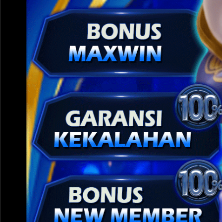
LUCK
Syarat Dan Ketentuan:
Berlaku Untuk Semua Player/Pemain ALAY4D
Minimal Deposit 50.000
PRAGMATIC PLAY
Event Lucky Spin Berlaku Setiap Hari Dengan
TOTAL HADIAH 8 JUTA R
Untuk EVENT LUCKY SPIN Hanya Boleh CLAIM 1X/HARI.
Jika Terdapat Kesamaan IP Atau Rekening Dan Nama Rekening Maka Di
Bagi Yang Ingin Claim Bisa Masukan Dahulu 2 Teman Anda Ke Dalam G
Klaim WAJIB di WHATSAPP OFFICIAL ALAY4D
( NOMOR WHATSAPP )
Untuk Yang Sudah Claim
TIDAK DIPERBOLEHKAN
BONUS MAXWIN 
Claim Lagi Di Hari Yang Sama
( HAPUS = GUGUR )
Hadiah Akan Masuk Ke Dalam Akun Secara Otomatis
Claim LUCKY SPIN Tidak Berlaku Bagi
FREEBET & BONUS
Pihak ALAY4D Berhak Membatalkan Bonus. Atau Kemenangan Jika Ditemu
hunter, Praktik Safety Bet, Atau Bentuk Kecurangan Lainnya Terhadap S
Keputusan Admin ALAY4D Bersifat Mutlak / Tidak Bisa Di Ganggu Gugat.
NB : SYARAT DAN KETENTUAN DAPAT BERUBAH 
GARANSI KE
Syarat Dan Ketentuan:
Berlaku Untuk Semua Member ALAY4D
Minimal Deposit 55.000 Untuk Garansi Kekalahan Bonus 100%
Maximal Bonus Garansi Kekalahan 100% Sebesar 50.000